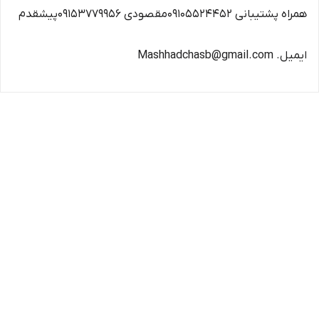
همراه پشتیبانی 09105524452مقصودی 09153779956پیشقدم
ایمیل. Mashhadchasb@gmail.com