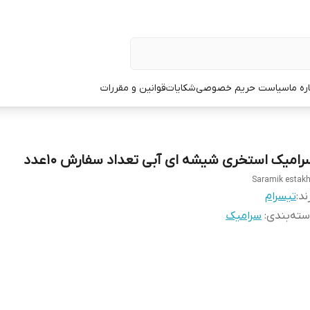
ره ما
سیاست حریم خصوصی
شکایات
قوانین و مقررات
رامیک استخری شیشه ای آبی تعداد سفارش 10عدد
Saramik estakh
ند:
تیسرام
ته‌بندی
:
سرامیک