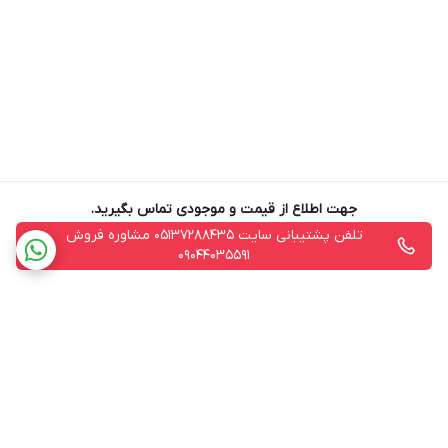
جهت اطلاع از قیمت و موجودی تماس بگیرید.
تلفن پشتیبانی سایت 05137288435 مشاوره فروش
09044035591