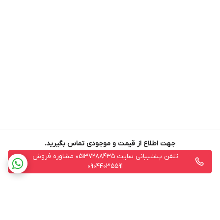
جهت اطلاع از قیمت و موجودی تماس بگیرید.
تلفن پشتیبانی سایت 05137288435 مشاوره فروش
09044035591