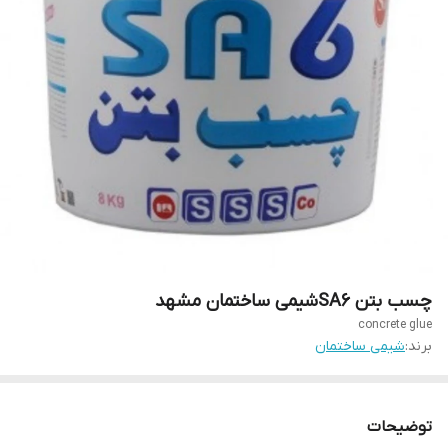
چسب بتن SA6شیمی ساختمان مشهد
concrete glue
برند:
شیمی ساختمان
توضیحات