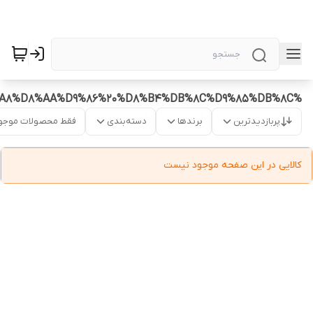
%D8%A8%D8%AA%D9%86%20%D8%B4%DB%8C%D9%85%DB%8C
پربازدیدترین
برندها
دسته‌بندی
فقط محصولات موجو
کالایی در این صفحه موجود نیست