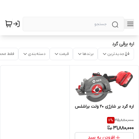
اره برقی گرد
جدیدترین
برندها
قیمت
دسته‌بندی
فقط محص
اره گرد بر شارژی 20 ولت براشلس
35,880,000
11
%
31,880,000
افزودن به سبد