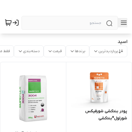
اسید
پربازدیدترین
برندها
قیمت
دسته‌بندی
فقط م
پودر بندکشی شورفیکس
شورلول*بندکشی
شورلول*مشهدچسب