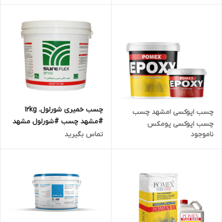
چسب خمیری شورلول. 12kg
چسب اپوکسی امشهد چسب
#مشهد چسب #شورلول مشهد
چسب اپوکسی پومکس
#چسب مشهد
ناموجود
تماس بگیرید