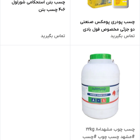
چسب بتن استحکامی شورلول
406 چسب بتن
چسب پودری پومکس صنعتی
دو جزئی مخصوص فول بادی
تماس بگیرید
تماس بگیرید
g900
چسب چوب مشهد22kg 801
#مشهد چسب چوب #چسب