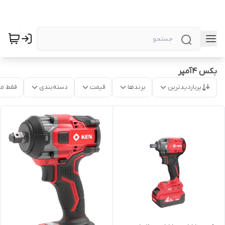
بکس 4آمپر
پربازدیدترین
برندها
قیمت
دسته‌بندی
فقط م