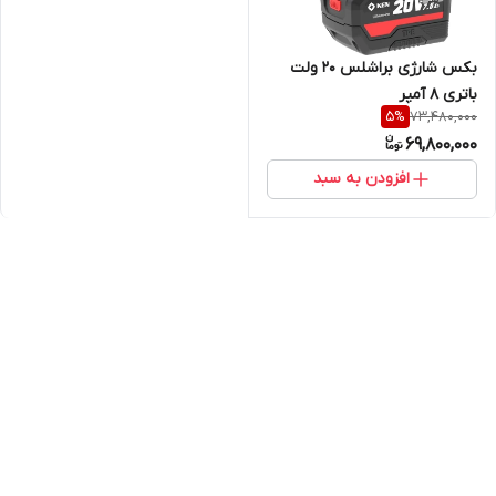
بکس شارژی براشلس 20 ولت
باتری 8 آمپر
73,480,000
5
%
69,800,000
افزودن به سبد