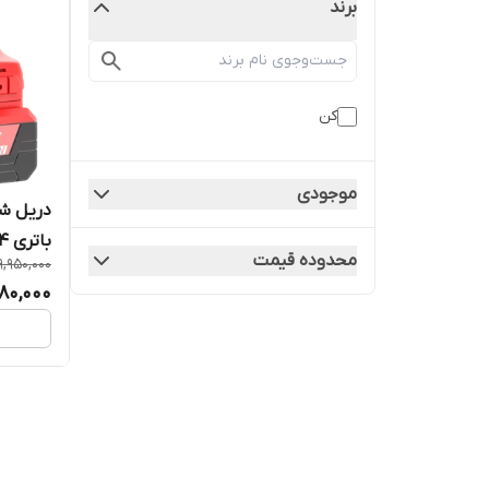
برند
کن
موجودی
باتری 4 آمپر
محدوده قیمت
9,950,000
980,000