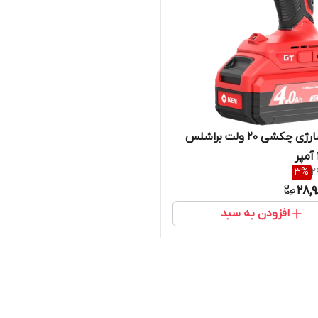
دریل شارژی چکشی 20 ولت براشلس
3
%
2
28,
افزودن به سبد