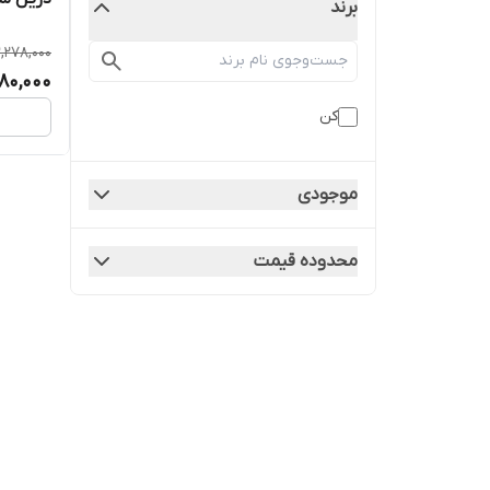
برند
3,278,000
980,000
کن
موجودی
محدوده قیمت