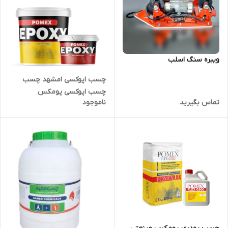
ویبره سنگ اسلب
چسب اپوکسی امشهد چسب
چسب اپوکسی پومکس
تماس بگیرید
ناموجود