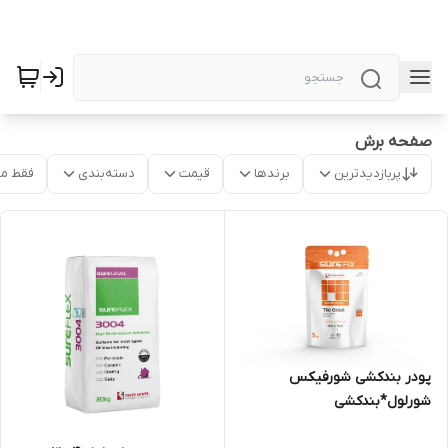
صفحه برش
پربازدیدترین
برندها
قیمت
دسته‌بندی
فقط م
پودر بندکشی شورفیکس
شورلول*بندکشی
شورلول*مشهدچسب