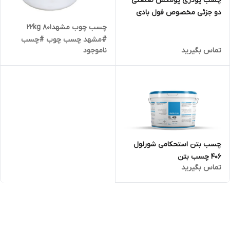
چسب پودری پومکس صنعتی
دو جزئی مخصوص فول بادی
g900
چسب چوب مشهد22kg 801
#مشهد چسب چوب #چسب
تماس بگیرید
ناموجود
مشهد
چسب بتن استحکامی شورلول
406 چسب بتن
تماس بگیرید