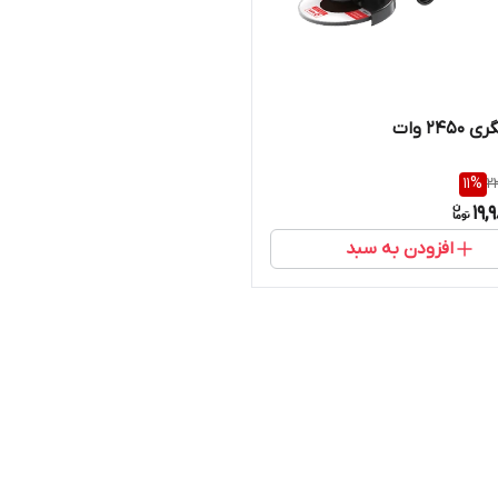
245 وات
11
%
2
19,
افزودن به سبد