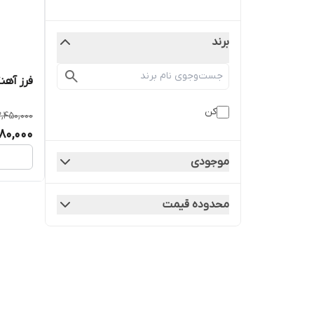
برند
فرز آهنگری 0
کن
2,450,000
980,000
موجودی
محدوده قیمت