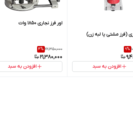
اور فرز نجاری 1850 وات
ری (فرز مشتی یا لبه زن)
4
%
22,350,000
9
%
1
21,380,000
9,
افزودن به سبد
افزودن به سبد