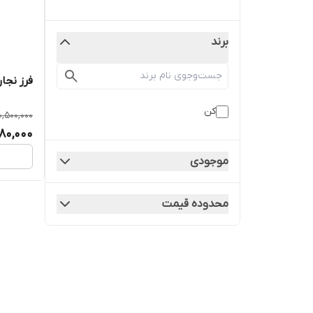
برند
فرز نجا
کن
0,500,000
480,000
موجودی
محدوده قیمت