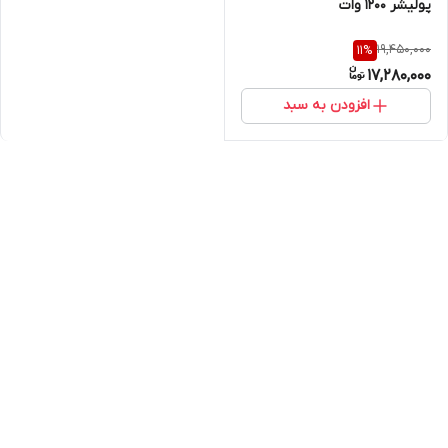
پولیشر 1200 وات
19,450,000
11
%
17,280,000
افزودن به سبد