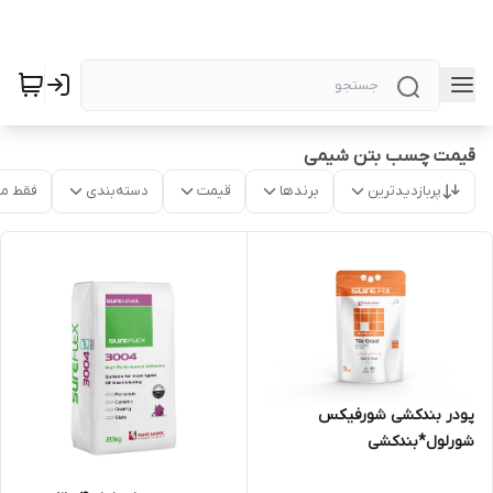
قیمت چسب بتن شیمی
پربازدیدترین
برندها
قیمت
دسته‌بندی
فقط م
پودر بندکشی شورفیکس
شورلول*بندکشی
شورلول*مشهدچسب