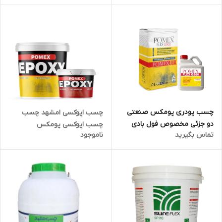
چسب پودری پومکس صنعتی
چسب اپوکسی امشهد چسب
دو جزئی مخصوص فول بادی
چسب اپوکسی پومکس
تماس بگیرید
ناموجود
g900