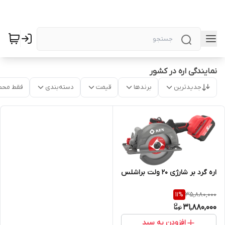
نمایندگی اره در کشور
جدیدترین
برندها
قیمت
دسته‌بندی
فقط محص
اره گرد بر شارژی 20 ولت براشلس
35,880,000
11
%
31,880,000
افزودن به سبد