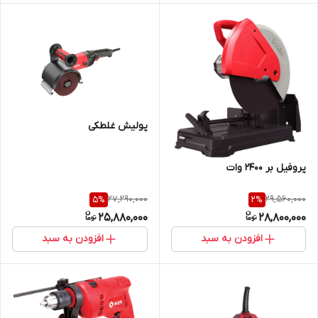
پولیش غلطکی
پروفیل بر 2400 وات
27,290,000
29,560,000
5
%
2
%
25,880,000
28,800,000
افزودن به سبد
افزودن به سبد