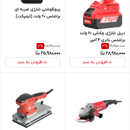
پیچگوشتی شارژی ضربه ای
براشلس 20 ولت (ایمپکت)
دریل شارژی چکشی 20 ولت
براشلس باتری 4 آمپر
27,990,000
29,950,000
7
%
3
%
25,980,000
28,980,000
افزودن به سبد
افزودن به سبد