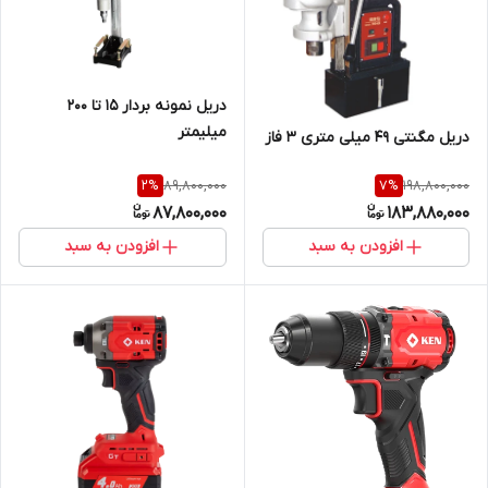
دریل نمونه بردار 15 تا 200
میلیمتر
دریل مگنتی 49 میلی متری 3 فاز
89,800,000
198,800,000
2
%
7
%
87,800,000
183,880,000
افزودن به سبد
افزودن به سبد