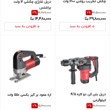
چکش تخریب روغنی 1600 وات
دریل شارژی چکشی 12 ولت
براشلس
14,979,000
42,500,000
3
%
6
%
14,480,000
39,800,000
افزودن به سبد
افزودن به سبد
دریل بتن کن دو کاره 4/5
اره عمود بر گیر بکسی 550 وات
کیلوگرمی
15,600,000
16,700,000
7
%
6
%