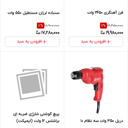
فرز آهنگری 2450 وات
سنباده لرزان مستطیل 550 وات
18,900,000
22,450,000
8
%
11
%
17,280,000
19,980,000
افزودن به سبد
افزودن به سبد
پیچ گوشتی شارژی ضربه ای
براشلس 12 ولت (ایمپکت)
دریل 350 وات سه نظام 10