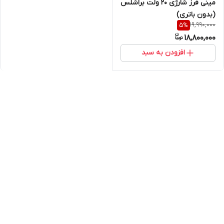
مینی فرز شارژی 20 ولت براشلس
(بدون باتری)
19,990,000
5
%
18,800,000
افزودن به سبد