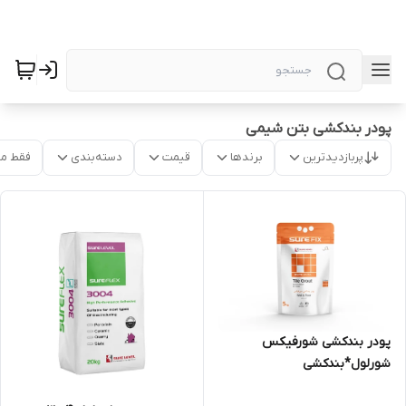
پودر بندکشی بتن شیمی
پربازدیدترین
برندها
قیمت
دسته‌بندی
فقط م
پودر بندکشی شورفیکس
شورلول*بندکشی
شورلول*مشهدچسب