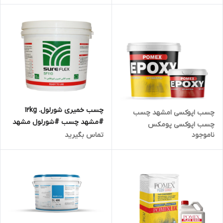
چسب خمیری شورلول. 12kg
چسب اپوکسی امشهد چسب
#مشهد چسب #شورلول مشهد
چسب اپوکسی پومکس
#چسب مشهد
ناموجود
تماس بگیرید