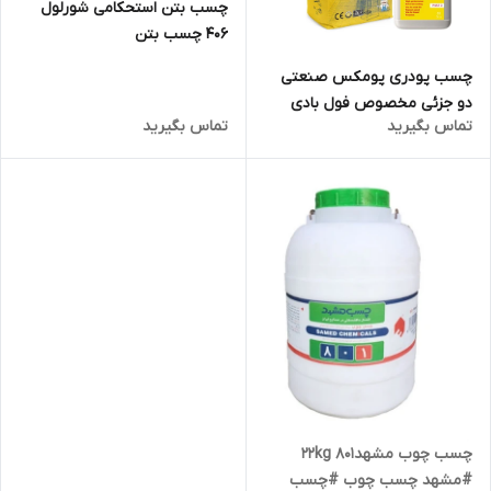
چسب بتن استحکامی شورلول
406 چسب بتن
چسب پودری پومکس صنعتی
دو جزئی مخصوص فول بادی
تماس بگیرید
تماس بگیرید
g900
چسب چوب مشهد22kg 801
#مشهد چسب چوب #چسب