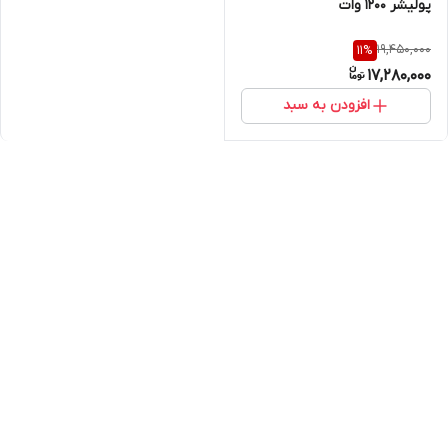
پولیشر 1200 وات
19,450,000
11
%
17,280,000
افزودن به سبد