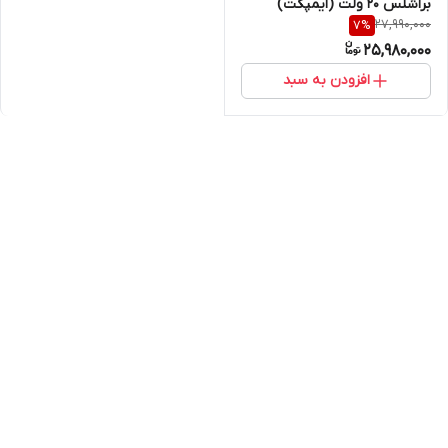
براشلس 20 ولت (ایمپکت)
27,990,000
7
%
25,980,000
افزودن به سبد