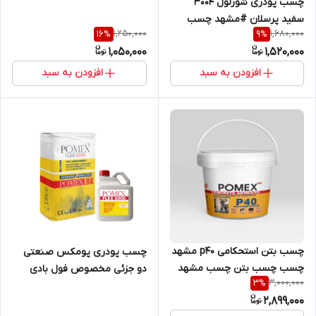
چسب پودری شورلول 3004
سفید پرسلان #مشهد چسب
1,250,000
1,680,000
16
%
9
%
1,050,000
1,520,000
افزودن به سبد
افزودن به سبد
چسب بتن استحکامی p40 مشهد
چسب پودری پومکس صنعتی
چسب چسب بتن چسب مشهد
دو جزئی مخصوص فول بادی
3,000,000
3
%
g900
2,899,000