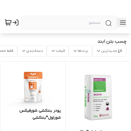
چسب بتن ابند
جدیدترین
برندها
قیمت
دسته‌بندی
فقط محص
پودر بندکشی شورفیکس
شورلول*بندکشی
شورلول*مشهدچسب