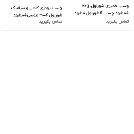
چسب خمیری شورلول. 12kg
چسب پودری کاشی و سرامیک
#مشهد چسب #شورلول مشهد
شورلول 3004 طوسی#مشهد
#چسب مشهد
تماس بگیرید
تماس بگیرید
چسب #شورلول مشهد