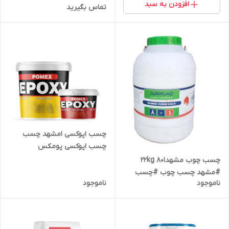
افزودن به سبد
تماس بگیرید
چسب اپوکسی امشهد چسب
چسب اپوکسی پومکس
چسب چوب مشهد22kg 801
#مشهد چسب چوب #چسب
ناموجود
ناموجود
مشهد