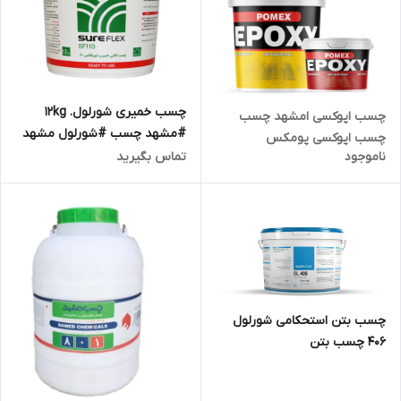
چسب خمیری شورلول. 12kg
چسب اپوکسی امشهد چسب
#مشهد چسب #شورلول مشهد
چسب اپوکسی پومکس
#چسب مشهد
ناموجود
تماس بگیرید
چسب بتن استحکامی شورلول
406 چسب بتن