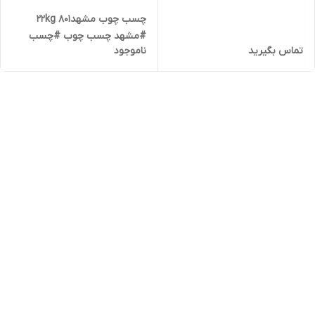
چسب چوب مشهد22kg 801
#مشهد چسب چوب #چسب
تماس بگیرید
ناموجود
مشهد