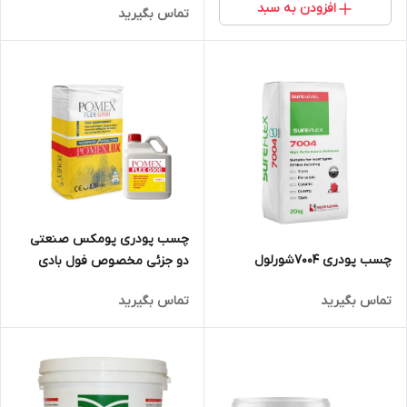
افزودن به سبد
تماس بگیرید
چسب پودری پومکس صنعتی
چسب پودری 7004شورلول
دو جزئی مخصوص فول بادی
g900
تماس بگیرید
تماس بگیرید