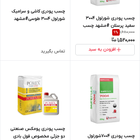
چسب پودری کاشی و سرامیک
چسب پودری شورلول 3004
شورلول 3004 طوسی#مشهد
سفید پرسلان #مشهد چسب
چسب #شورلول مشهد
1,680,000
9
%
1,520,000
افزودن به سبد
تماس بگیرید
چسب پودری پومکس صنعتی
چسب پودری 7004شورلول
دو جزئی مخصوص فول بادی