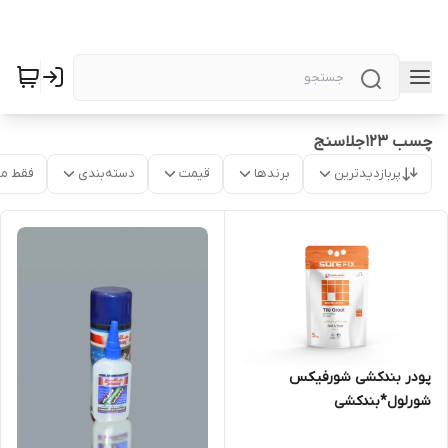
چسب 123جلاسنج
پربازدیدترین
برندها
قیمت
دسته‌بندی
فقط م
پودر بندکشی شورفیکس
شورلول*بندکشی
شورلول*مشهدچسب