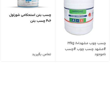
چسب بتن استحکامی شورلول
406 چسب بتن
چسب چوب مشهد22kg 801
#مشهد چسب چوب #چسب
ناموجود
تماس بگیرید
مشهد