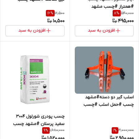
#همتراز #چسب مشهد
12,500
540,000
16
%
8
%
10,500
495,000
افزودن به سبد
افزودن به سبد
اسلب گیر دو دسته#مشهد
چسب #حمل اسلب #چسب
مشهد
چسب پودری شورلول 3004
سفید پرسلان #مشهد چسب
1,680,000
3,000,000
9
%
1
%
1,520,000
2,950,000