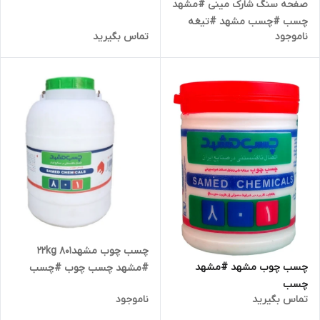
صفحه سنگ شارک مینی #مشهد
چسب #چسب مشهد #تیغه
ناموجود
تماس بگیرید
برش
چسب چوب مشهد22kg 801
چسب چوب مشهد #مشهد
#مشهد چسب چوب #چسب
چسب
مشهد
تماس بگیرید
ناموجود