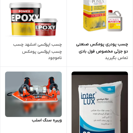
چسب پودری پومکس صنعتی
چسب اپوکسی امشهد چسب
دو جزئی مخصوص فول بادی
چسب اپوکسی پومکس
تماس بگیرید
ناموجود
g900
ویبره سنگ اسلب