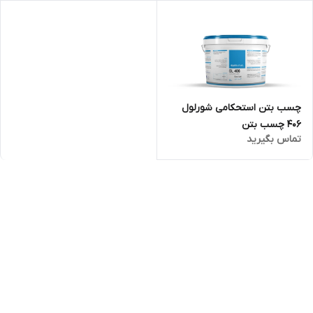
چسب بتن استحکامی شورلول
406 چسب بتن
تماس بگیرید