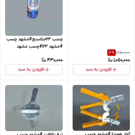
چسب 123جلاسنج#مشهد چسب
#مشهد 123#چسب مشهد
1,250,000
16
%
430,000
1,050,000
افزودن به سبد
افزودن به سبد
آچار همتراز#مشهد چسب
تیغ نظافت #مشهد چسب