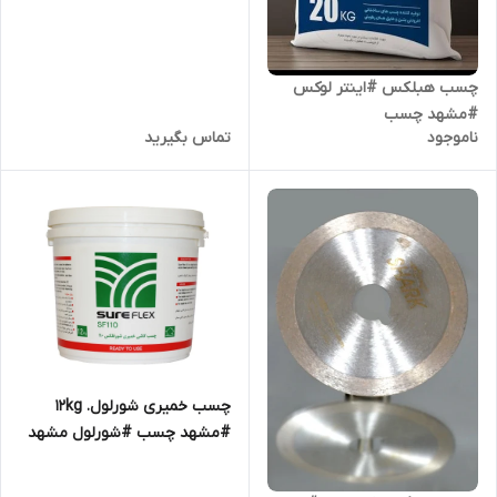
چسب هبلکس #اینتر لوکس
#مشهد چسب
ناموجود
تماس بگیرید
چسب خمیری شورلول. 12kg
#مشهد چسب #شورلول مشهد
#چسب مشهد