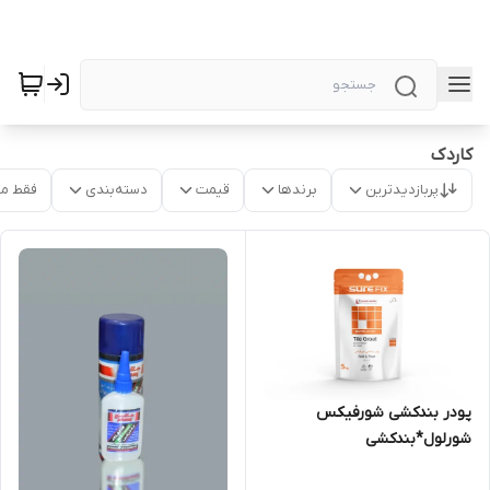
کاردک
پربازدیدترین
برندها
قیمت
دسته‌بندی
فقط م
پودر بندکشی شورفیکس
شورلول*بندکشی
شورلول*مشهدچسب