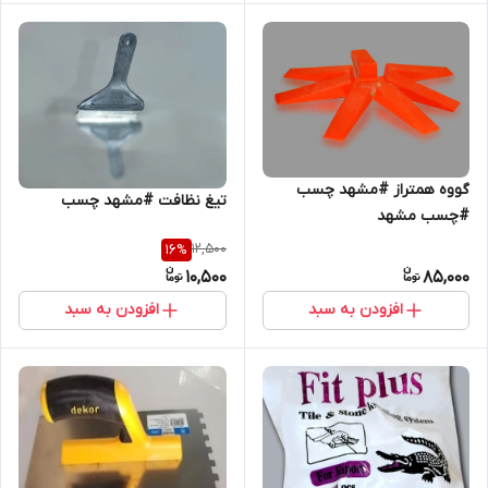
گووه همتراز #مشهد چسب
تیغ نظافت #مشهد چسب
#چسب مشهد
12,500
16
%
10,500
85,000
افزودن به سبد
افزودن به سبد