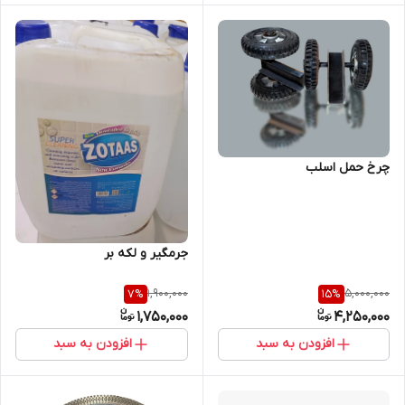
چرخ حمل اسلب
جرمگیر و لکه بر
1,900,000
5,000,000
7
%
15
%
1,750,000
4,250,000
افزودن به سبد
افزودن به سبد