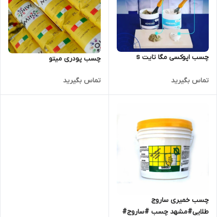
چسب اپوکسی مگا تایت s
چسب پودری میتو
تماس بگیرید
تماس بگیرید
چسب خمیری ساروج
طلایی#مشهد چسب #ساروج#