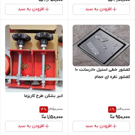
2,450,000
4,100,000
افزودن به سبد
افزودن به سبد
کفشور خطی استیل 10درسانت 10
کفشور نقره ای حمام
انبر بشکن طرح کاریزما
1,350,000
1,040,000
14
%
8
%
1,150,000
950,000
افزودن به سبد
افزودن به سبد