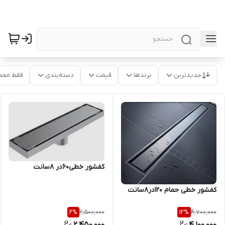
جدیدترین
برندها
قیمت
دسته‌بندی
فقط محص
کفشور خطی60در 8سانت
کفشور خطی حمام 120در8سانت
2,500,000
4,700,000
2
%
12
%