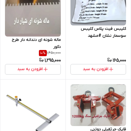
کلیبس فیت پلاس کلیبس
سوسمار نشان #مشهد
ماله شونه ای دندانه دار طرح
چسب#همتراز #
دکور
1,450,000
10
%
1,295,000
165,000
افزودن به سبد
افزودن به سبد
قاپک جرثقیلی دوتنی