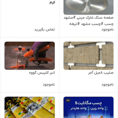
کرم
صفحه سنگ شارک مینی #مشهد
چسب #چسب مشهد #تیغه
ناموجود
تماس بگیرید
برش
صلیب 8میل آجر
انبر کلیبس گووه
ناموجود
ناموجود