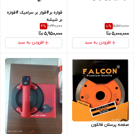
قواره بر#قوار بر سرامیک #قواره
بر شیشه
6,240,000
5,570,000
4
%
10
%
5,950,000
5,000,000
افزودن به سبد
افزودن به سبد
صفحه پرسلان فالکون