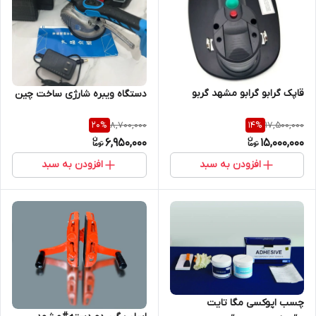
قاپک گرابو گرابو مشهد گربو
دستگاه ویبره شارژی ساخت چین
8,700,000
17,500,000
20
%
14
%
6,950,000
15,000,000
افزودن به سبد
افزودن به سبد
چسب اپوکسی مگا تایت