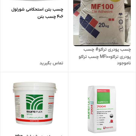
چسب بتن استحکامی شورلول
406 چسب بتن
چسب پودری تراکو# چسب
پودری تراکوMF100 چسب تراکو
ناموجود
تماس بگیرید
درمشهد