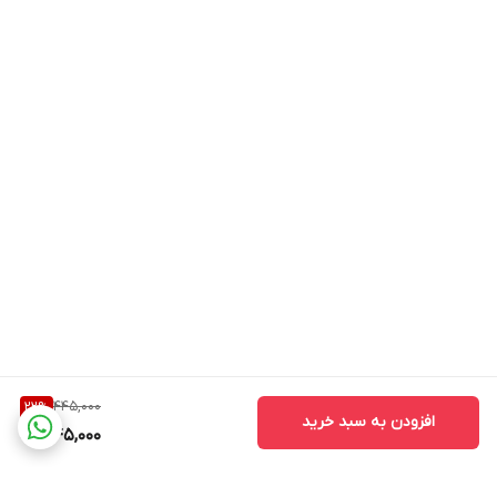
445,000
22
%
افزودن به سبد خرید
345,000