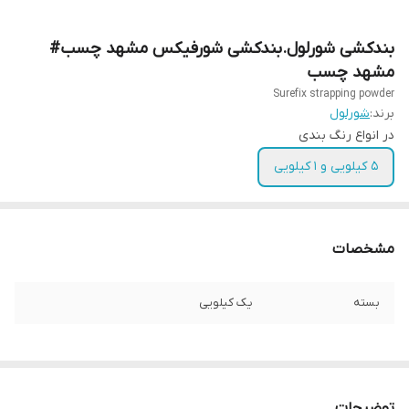
بندکشی شورلول.بندکشی شورفیکس مشهد چسب#
مشهد چسب
Surefix strapping powder
برند:
شورلول
در انواع رنگ بندی
5 کیلویی و 1 کیلویی
مشخصات
بسته
یک کیلویی
توضیحات