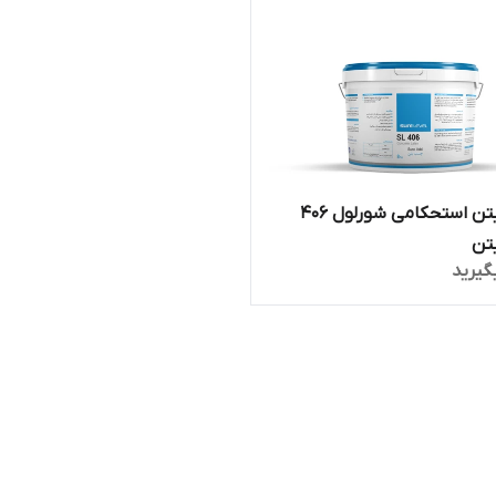
چسب بتن استحکامی شورلول 406
تن
گیرید