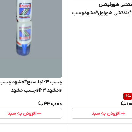
ندکشی شورفیکس
*بندکشی شورلول*مشهدچسب
چسب 123جلاسنج#مشهد چسب
#مشهد 123#چسب مشهد
16
%
430,000
1,
افزودن به سبد
افزودن به سبد