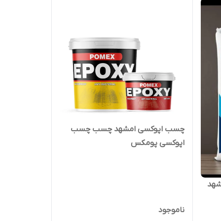
چسب اپوکسی امشهد چسب چسب
اپوکسی پومکس
شهد
ناموجود