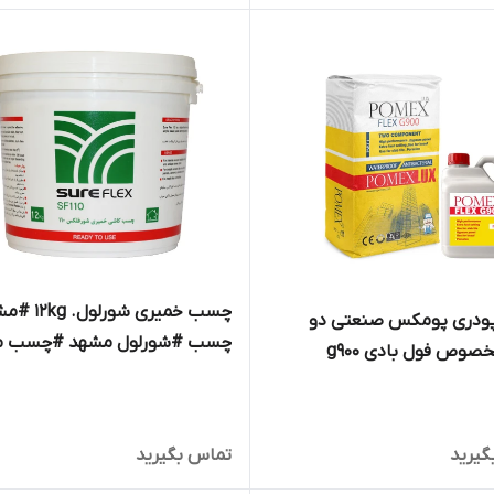
چسب خمیری شورلول
دری پومکس صنعتی دو
چسب #شورلول مشهد #چسب م
صوص فول بادی g900
گیرید
تماس بگیرید