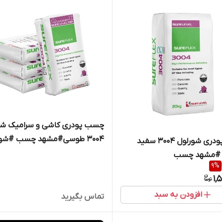
چسب پودری کاشی و سرامیک شو
3004 طوسی#مشهد چسب #شور
چسب پودری شورلول 3004 سفید
مشهد
 #مشهد چسب
9
%
1,
افزودن به سبد
تماس بگیرید