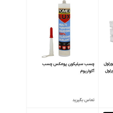
رلول
چسب سیلیکون پومکس چسب
لول
آکواریوم
تماس بگیرید