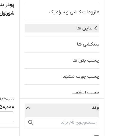
پودر ب
ملزومات کاشی و سرامیک
شورلول
عایق ها
بندکشی ها
چسب بتن ها
چسب چوب مشهد
چسب اپوکسی
1,250,000
050,000
برند