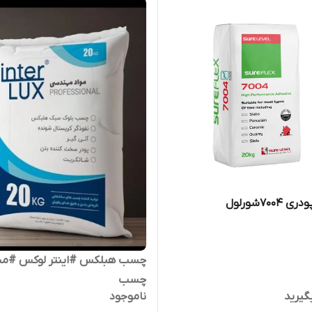
700شورلول
چسب هبلکس #اینتر لوکس #م
چسب
گیرید
ناموجود