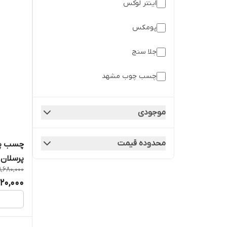
اینتر لوکس
پومکس
جلا سنج
چسب چوب مشهد
شورلول
موجودی
نوین پیشقدم
محدوده قیمت
پرسلان
1,680,000
520,000