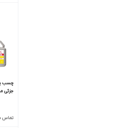
چسب پو
جزئی مخ
تماس ب