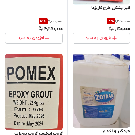
انبر بشکن طرح کاریزما
5,000,000
1,350,000
15
%
14
%
4,250,000
1,150,000
افزودن به سبد
افزودن به سبد
جرمگیر و لکه بر
گروت اپوکسی گروت دوجزیی