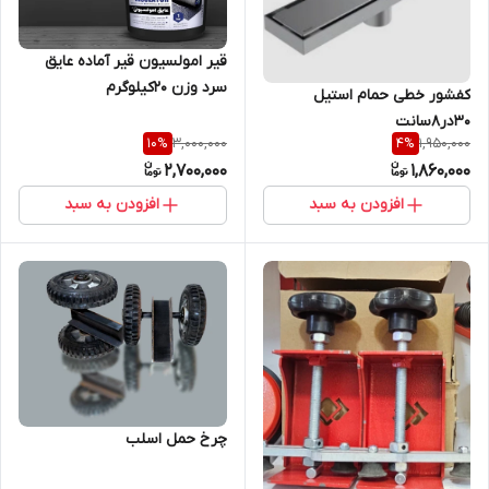
قیر امولسیون قیر آماده عایق
سرد وزن 20کیلوگرم
کفشور خطی حمام استیل
30در8سانت
3,000,000
1,950,000
10
%
4
%
2,700,000
1,860,000
افزودن به سبد
افزودن به سبد
چرخ حمل اسلب