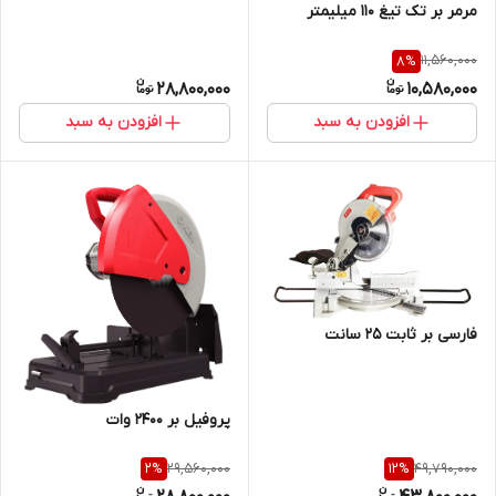
مرمر بر تک تیغ 110 میلیمتر
11,560,000
8
%
28,800,000
10,580,000
افزودن به سبد
افزودن به سبد
فارسی بر ثابت 25 سانت
پروفیل بر 2400 وات
29,560,000
49,790,000
2
%
12
%