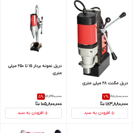
دریل نمونه بردار 15 تا 250 میلی
متری
دریل مگنت 28 میلی متری
112,340,000
198,800,000
5
%
7
%
105,800,000
183,880,000
افزودن به سبد
افزودن به سبد