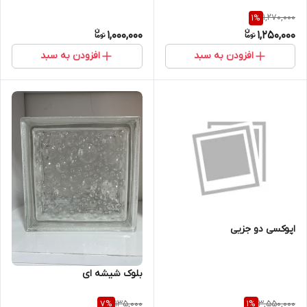
1,270,000
1
%
1,000,000
1,250,000
افزودن به سبد
افزودن به سبد
اپوکسی دو جزیی
بلوک شیشه ای
135,000
3,550,000
7
%
1
%