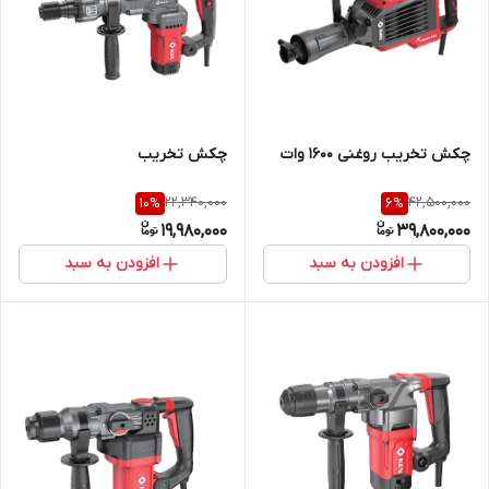
چکش تخریب روغنی 1600 وات
چکش تخریب
22,340,000
42,500,000
10
%
6
%
19,980,000
39,800,000
افزودن به سبد
افزودن به سبد