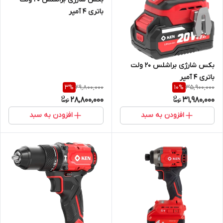
باتری 4 آمپر
بکس شارژی براشلس 20 ولت
باتری 4 آمپر
29,800,000
35,900,000
3
%
10
%
28,800,000
31,980,000
افزودن به سبد
افزودن به سبد