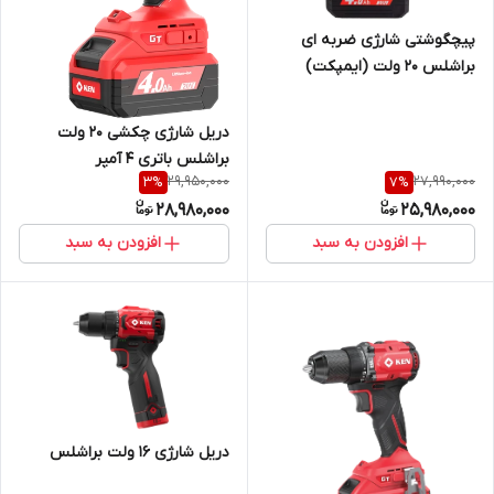
پیچگوشتی شارژی ضربه ای
براشلس 20 ولت (ایمپکت)
دریل شارژی چکشی 20 ولت
براشلس باتری 4 آمپر
29,950,000
27,990,000
3
%
7
%
28,980,000
25,980,000
افزودن به سبد
افزودن به سبد
دریل شارژی 16 ولت براشلس