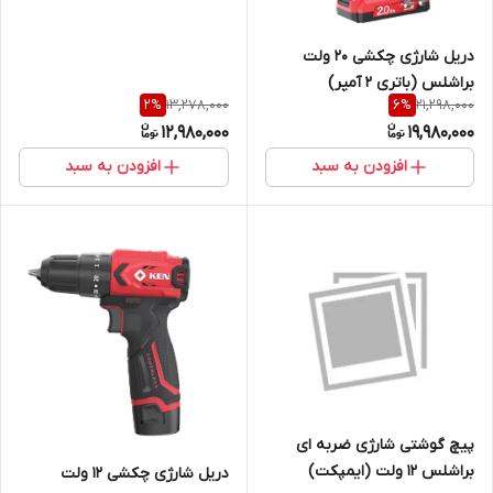
دریل شارژی چکشی 20 ولت
براشلس (باتری 2 آمپر)
13,278,000
21,298,000
2
%
6
%
12,980,000
19,980,000
افزودن به سبد
افزودن به سبد
پیچ گوشتی شارژی ضربه ای
براشلس 12 ولت (ایمپکت)
دریل شارژی چکشی 12 ولت