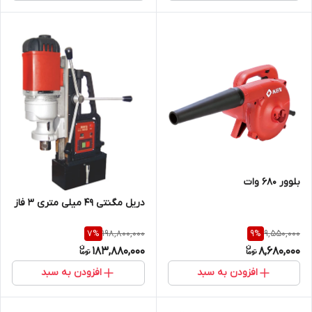
بلوور 680 وات
دریل مگنتی 49 میلی متری 3 فاز
198,800,000
9,550,000
7
%
9
%
183,880,000
8,680,000
افزودن به سبد
افزودن به سبد