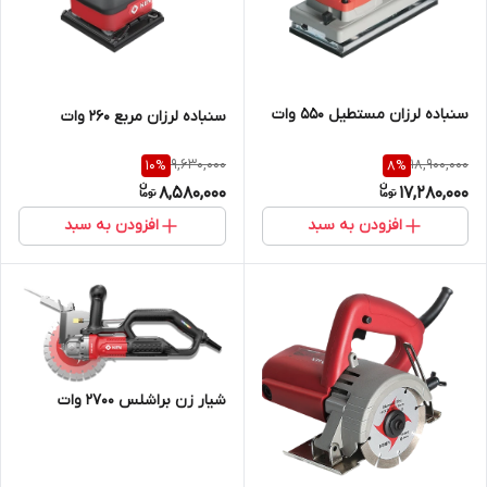
سنباده لرزان مستطیل 550 وات
سنباده لرزان مربع 260 وات
9,630,000
18,900,000
10
%
8
%
8,580,000
17,280,000
افزودن به سبد
افزودن به سبد
شیار زن براشلس 2700 وات