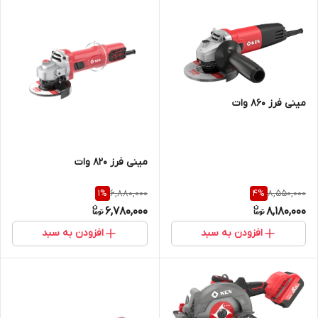
مینی فرز 860 وات
مینی فرز 820 وات
6,880,000
8,550,000
1
%
4
%
6,780,000
8,180,000
افزودن به سبد
افزودن به سبد