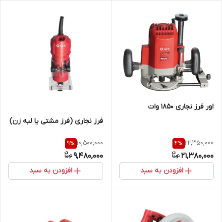
اور فرز نجاری 1850 وات
فرز نجاری (فرز مشتی یا لبه زن)
10,500,000
22,350,000
9
%
4
%
9,480,000
21,380,000
افزودن به سبد
افزودن به سبد