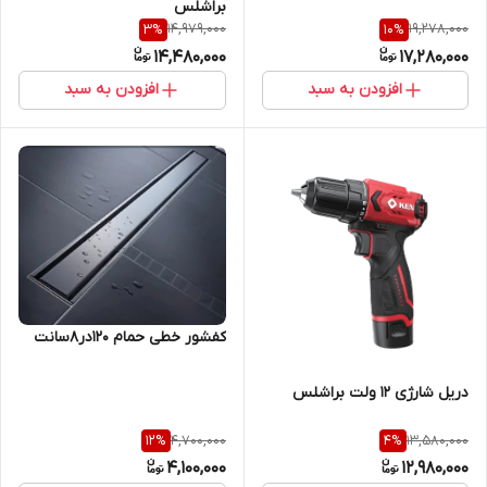
براشلس
14,979,000
19,278,000
3
%
10
%
14,480,000
17,280,000
افزودن به سبد
افزودن به سبد
کفشور خطی حمام 120در8سانت
دریل شارژی 12 ولت براشلس
4,700,000
13,580,000
12
%
4
%
4,100,000
12,980,000