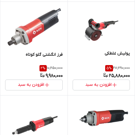
پولیش غلطکی
فرز انگشتی گلو کوتاه
10,250,000
27,290,000
2
%
5
%
9,980,000
25,880,000
افزودن به سبد
افزودن به سبد